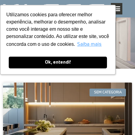
Utilizamos cookies para oferecer melhor
Utilizamos cookies para oferecer melhor
Pular
experiência, melhorar o desempenho, analisar
experiência, melhorar o desempenho, analisar
para
como você interage em nosso site e
como você interage em nosso site e
o
personalizar conteúdo. Ao utilizar este site, você
personalizar conteúdo. Ao utilizar este site, você
conteúdo
Blog
concorda com o uso de cookies.
concorda com o uso de cookies.
Saiba mais
Saiba mais
Ok, entendi!
Ok, entendi!
SEM CATEGORIA