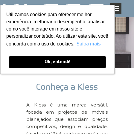
Utilizamos cookies para oferecer melhor
Utilizamos cookies para oferecer melhor
Pular
experiência, melhorar o desempenho, analisar
experiência, melhorar o desempenho, analisar
para
como você interage em nosso site e
como você interage em nosso site e
o
Nossos
personalizar conteúdo. Ao utilizar este site, você
personalizar conteúdo. Ao utilizar este site, você
conteúdo
concorda com o uso de cookies.
concorda com o uso de cookies.
Saiba mais
Saiba mais
diferenciais
Ok, entendi!
Ok, entendi!
Conheça a Kless
A Kless é uma marca versátil,
focada em projetos de móveis
planejados que associam preços
competitivos, design e qualidade.
Criada em 2013, pertence ao Grupo