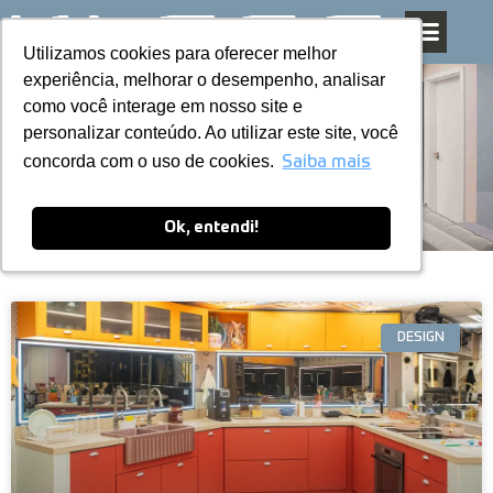
Utilizamos cookies para oferecer melhor
Utilizamos cookies para oferecer melhor
Pular
experiência, melhorar o desempenho, analisar
experiência, melhorar o desempenho, analisar
para
como você interage em nosso site e
como você interage em nosso site e
o
personalizar conteúdo. Ao utilizar este site, você
personalizar conteúdo. Ao utilizar este site, você
conteúdo
Blog
concorda com o uso de cookies.
concorda com o uso de cookies.
Saiba mais
Saiba mais
Ok, entendi!
Ok, entendi!
DESIGN