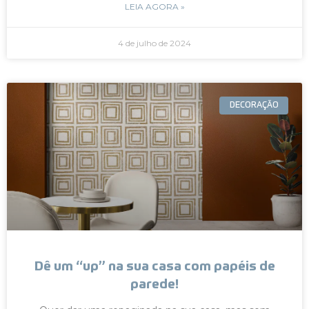
LEIA AGORA »
4 de julho de 2024
DECORAÇÃO
Dê um “up” na sua casa com papéis de
parede!