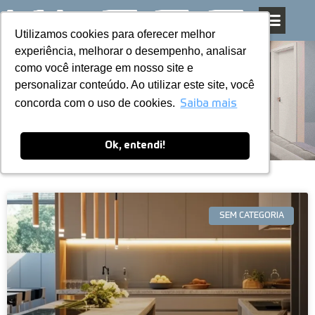
Utilizamos cookies para oferecer melhor
Utilizamos cookies para oferecer melhor
Pular
experiência, melhorar o desempenho, analisar
experiência, melhorar o desempenho, analisar
para
como você interage em nosso site e
como você interage em nosso site e
o
personalizar conteúdo. Ao utilizar este site, você
personalizar conteúdo. Ao utilizar este site, você
conteúdo
Blog
concorda com o uso de cookies.
concorda com o uso de cookies.
Saiba mais
Saiba mais
Ok, entendi!
Ok, entendi!
SEM CATEGORIA