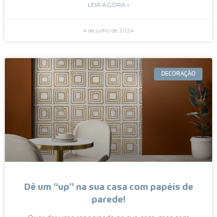
LEIA AGORA »
4 de julho de 2024
DECORAÇÃO
Dê um “up” na sua casa com papéis de
parede!