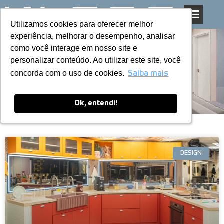
Utilizamos cookies para oferecer melhor
Utilizamos cookies para oferecer melhor
Pular
experiência, melhorar o desempenho, analisar
experiência, melhorar o desempenho, analisar
para
como você interage em nosso site e
como você interage em nosso site e
o
personalizar conteúdo. Ao utilizar este site, você
personalizar conteúdo. Ao utilizar este site, você
conteúdo
Blog
concorda com o uso de cookies.
concorda com o uso de cookies.
Saiba mais
Saiba mais
Ok, entendi!
Ok, entendi!
DESIGN