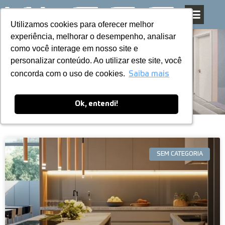
Utilizamos cookies para oferecer melhor
Utilizamos cookies para oferecer melhor
Pular
experiência, melhorar o desempenho, analisar
experiência, melhorar o desempenho, analisar
para
como você interage em nosso site e
como você interage em nosso site e
o
personalizar conteúdo. Ao utilizar este site, você
personalizar conteúdo. Ao utilizar este site, você
conteúdo
Blog
concorda com o uso de cookies.
concorda com o uso de cookies.
Saiba mais
Saiba mais
Ok, entendi!
Ok, entendi!
SEM CATEGORIA