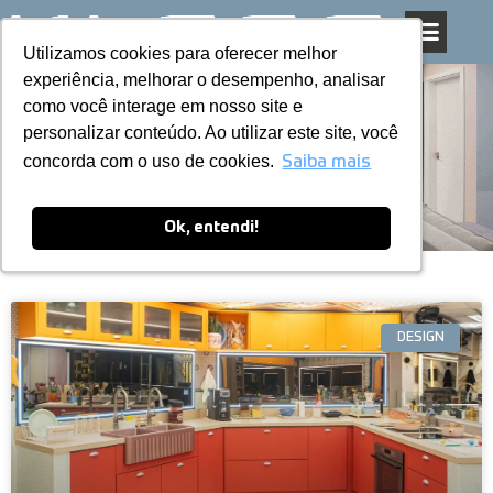
Utilizamos cookies para oferecer melhor
Utilizamos cookies para oferecer melhor
Pular
experiência, melhorar o desempenho, analisar
experiência, melhorar o desempenho, analisar
para
como você interage em nosso site e
como você interage em nosso site e
o
personalizar conteúdo. Ao utilizar este site, você
personalizar conteúdo. Ao utilizar este site, você
conteúdo
Blog
concorda com o uso de cookies.
concorda com o uso de cookies.
Saiba mais
Saiba mais
Ok, entendi!
Ok, entendi!
DESIGN