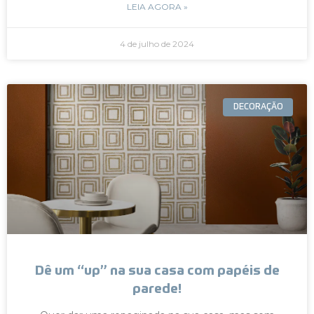
LEIA AGORA »
4 de julho de 2024
DECORAÇÃO
Dê um “up” na sua casa com papéis de
parede!