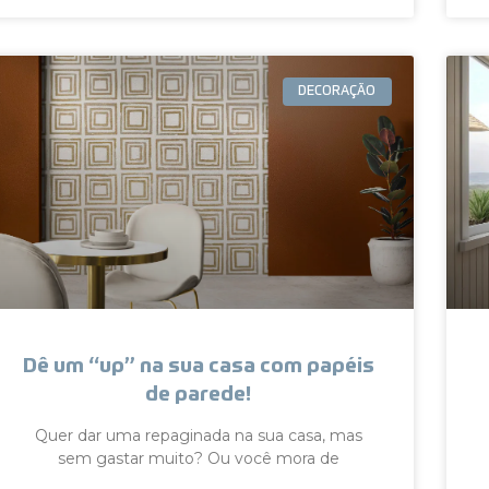
DECORAÇÃO
Dê um “up” na sua casa com papéis
de parede!
Quer dar uma repaginada na sua casa, mas
sem gastar muito? Ou você mora de