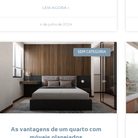
LEIA AGORA »
4 de julho de 2024
SEM CATEGORIA
As vantagens de um quarto com
móveis planejados