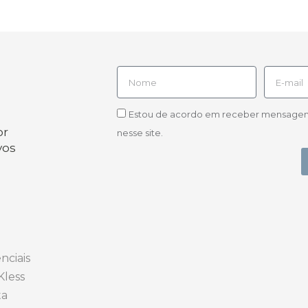
Estou de acordo em receber mensagens d
or
nesse site.
vos
nciais
Kless
ta