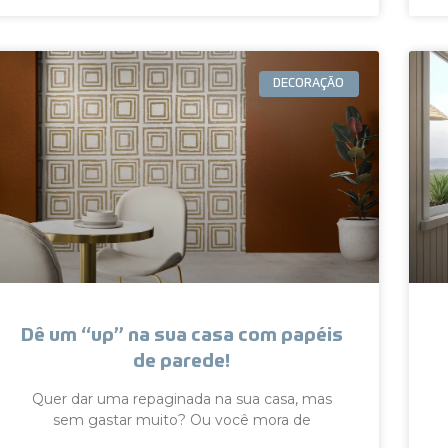
DECORAÇÃO
Dê um “up” na sua casa com papéis
de parede!
Quer dar uma repaginada na sua casa, mas
sem gastar muito? Ou você mora de