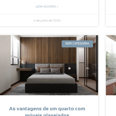
LEIA AGORA »
4 de julho de 2024
SEM CATEGORIA
As vantagens de um quarto com
móveis planejados