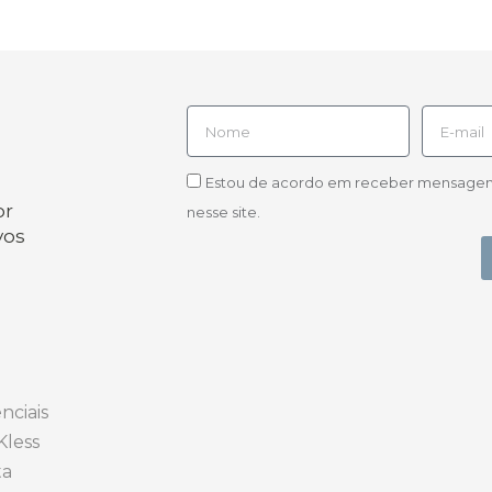
Estou de acordo em receber mensagens d
or
nesse site.
vos
nciais
Kless
ta