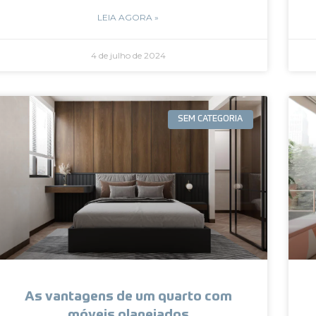
LEIA AGORA »
4 de julho de 2024
SEM CATEGORIA
As vantagens de um quarto com
móveis planejados