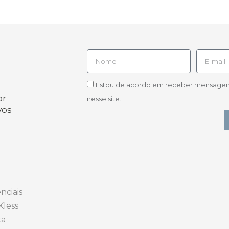
Estou de acordo em receber mensagens d
or
nesse site.
vos
nciais
Kless
ta