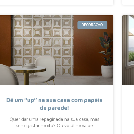
DECORAÇÃO
Dê um “up” na sua casa com papéis
de parede!
Quer dar uma repaginada na sua casa, mas
sem gastar muito? Ou você mora de