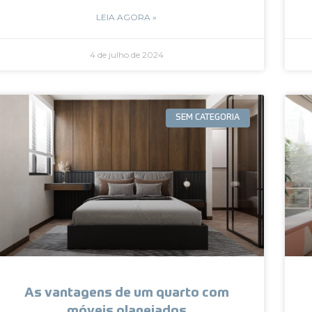
LEIA AGORA »
4 de julho de 2024
SEM CATEGORIA
As vantagens de um quarto com
móveis planejados