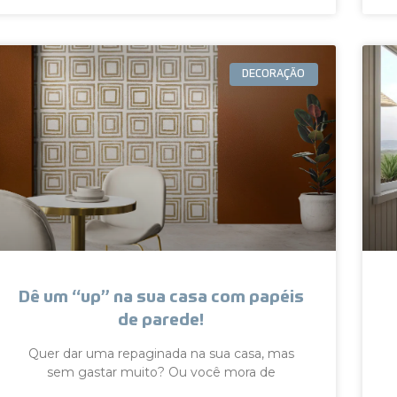
DECORAÇÃO
Dê um “up” na sua casa com papéis
de parede!
Quer dar uma repaginada na sua casa, mas
sem gastar muito? Ou você mora de