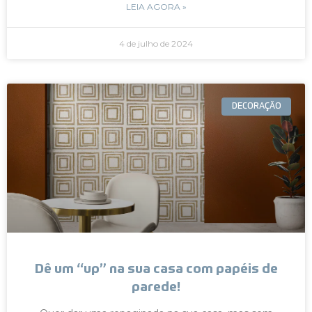
LEIA AGORA »
4 de julho de 2024
DECORAÇÃO
Dê um “up” na sua casa com papéis de
parede!