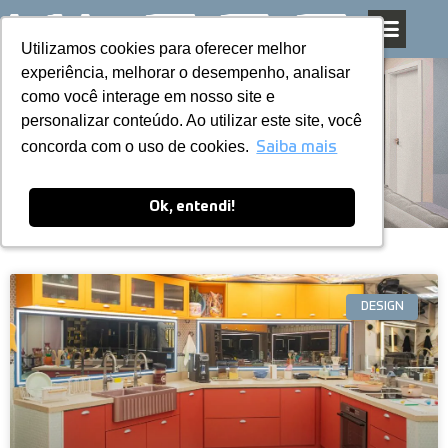
Utilizamos cookies para oferecer melhor
Utilizamos cookies para oferecer melhor
Pular
experiência, melhorar o desempenho, analisar
experiência, melhorar o desempenho, analisar
para
como você interage em nosso site e
como você interage em nosso site e
o
personalizar conteúdo. Ao utilizar este site, você
personalizar conteúdo. Ao utilizar este site, você
conteúdo
Blog
concorda com o uso de cookies.
concorda com o uso de cookies.
Saiba mais
Saiba mais
Ok, entendi!
Ok, entendi!
DESIGN