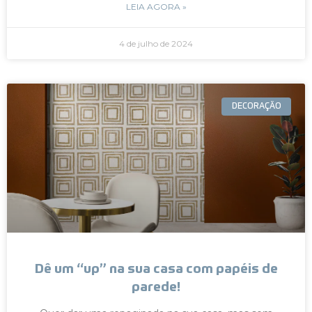
LEIA AGORA »
4 de julho de 2024
DECORAÇÃO
Dê um “up” na sua casa com papéis de
parede!