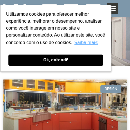
Utilizamos cookies para oferecer melhor
Utilizamos cookies para oferecer melhor
Pular
experiência, melhorar o desempenho, analisar
experiência, melhorar o desempenho, analisar
para
como você interage em nosso site e
como você interage em nosso site e
o
personalizar conteúdo. Ao utilizar este site, você
personalizar conteúdo. Ao utilizar este site, você
conteúdo
Blog
concorda com o uso de cookies.
concorda com o uso de cookies.
Saiba mais
Saiba mais
Ok, entendi!
Ok, entendi!
DESIGN