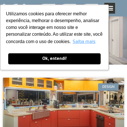
Utilizamos cookies para oferecer melhor
Utilizamos cookies para oferecer melhor
Pular
experiência, melhorar o desempenho, analisar
experiência, melhorar o desempenho, analisar
para
como você interage em nosso site e
como você interage em nosso site e
o
personalizar conteúdo. Ao utilizar este site, você
personalizar conteúdo. Ao utilizar este site, você
conteúdo
Blog
concorda com o uso de cookies.
concorda com o uso de cookies.
Saiba mais
Saiba mais
Ok, entendi!
Ok, entendi!
DESIGN