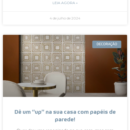
LEIA AGORA »
4 de julho de 2024
DECORAÇÃO
Dê um “up” na sua casa com papéis de
parede!