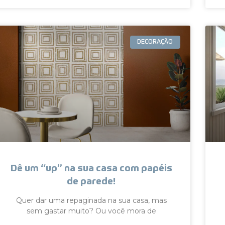
DECORAÇÃO
Dê um “up” na sua casa com papéis
de parede!
Quer dar uma repaginada na sua casa, mas
sem gastar muito? Ou você mora de