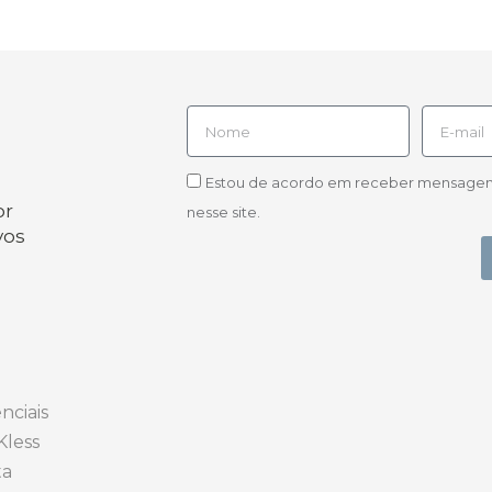
Estou de acordo em receber mensagens d
or
nesse site.
vos
nciais
Kless
ta