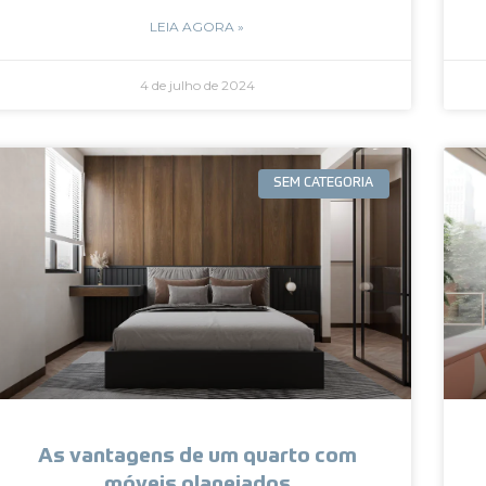
LEIA AGORA »
4 de julho de 2024
SEM CATEGORIA
As vantagens de um quarto com
móveis planejados