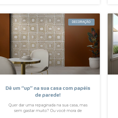
DECORAÇÃO
Dê um “up” na sua casa com papéis
de parede!
Quer dar uma repaginada na sua casa, mas
sem gastar muito? Ou você mora de