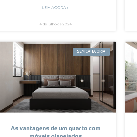
LEIA AGORA »
4 de julho de 2024
SEM CATEGORIA
As vantagens de um quarto com
móveis planejados