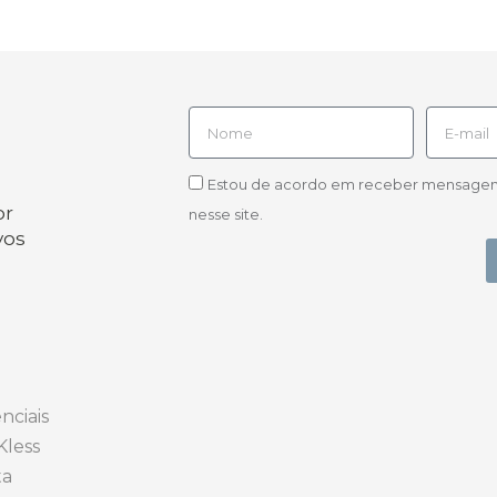
Estou de acordo em receber mensagens d
or
nesse site.
vos
nciais
Kless
ta