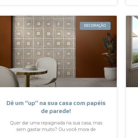
DECORAÇÃO
Dê um “up” na sua casa com papéis
de parede!
Quer dar uma repaginada na sua casa, mas
sem gastar muito? Ou você mora de