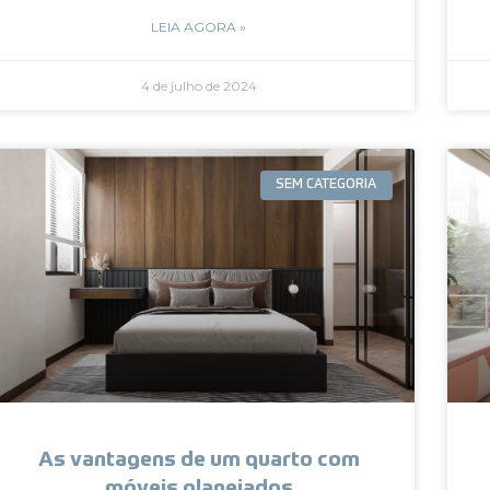
LEIA AGORA »
4 de julho de 2024
SEM CATEGORIA
As vantagens de um quarto com
móveis planejados