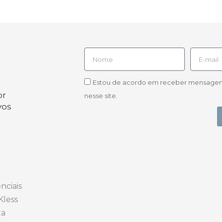
Estou de acordo em receber mensagens d
or
nesse site.
vos
nciais
Kless
ta