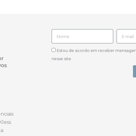
Estou de acordo em receber mensagens d
or
nesse site.
vos
nciais
Kless
ta