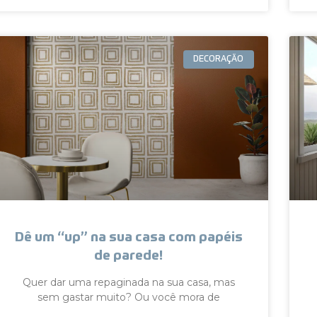
DECORAÇÃO
Dê um “up” na sua casa com papéis
de parede!
Quer dar uma repaginada na sua casa, mas
sem gastar muito? Ou você mora de