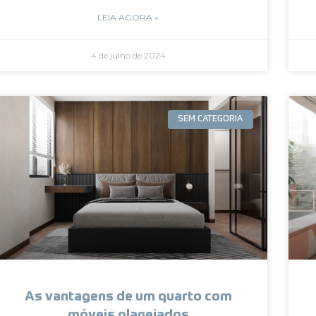
LEIA AGORA »
4 de julho de 2024
SEM CATEGORIA
As vantagens de um quarto com
móveis planejados