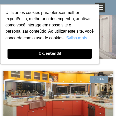
Utilizamos cookies para oferecer melhor
Utilizamos cookies para oferecer melhor
Pular
experiência, melhorar o desempenho, analisar
experiência, melhorar o desempenho, analisar
para
como você interage em nosso site e
como você interage em nosso site e
o
personalizar conteúdo. Ao utilizar este site, você
personalizar conteúdo. Ao utilizar este site, você
conteúdo
Blog
concorda com o uso de cookies.
concorda com o uso de cookies.
Saiba mais
Saiba mais
Ok, entendi!
Ok, entendi!
DESIGN