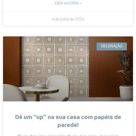
LEIA AGORA »
4 de julho de 2024
DECORAÇÃO
Dê um “up” na sua casa com papéis de
parede!