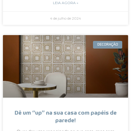
LEIA AGORA »
4 de julho de 2024
DECORAÇÃO
Dê um “up” na sua casa com papéis de
parede!