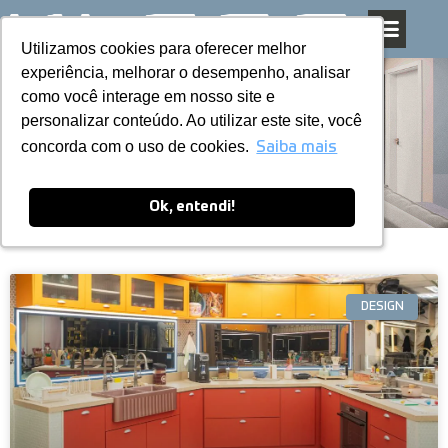
Utilizamos cookies para oferecer melhor
Utilizamos cookies para oferecer melhor
Pular
experiência, melhorar o desempenho, analisar
experiência, melhorar o desempenho, analisar
para
como você interage em nosso site e
como você interage em nosso site e
o
personalizar conteúdo. Ao utilizar este site, você
personalizar conteúdo. Ao utilizar este site, você
conteúdo
Blog
concorda com o uso de cookies.
concorda com o uso de cookies.
Saiba mais
Saiba mais
Ok, entendi!
Ok, entendi!
DESIGN