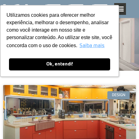
Utilizamos cookies para oferecer melhor
Utilizamos cookies para oferecer melhor
Pular
experiência, melhorar o desempenho, analisar
experiência, melhorar o desempenho, analisar
para
como você interage em nosso site e
como você interage em nosso site e
o
personalizar conteúdo. Ao utilizar este site, você
personalizar conteúdo. Ao utilizar este site, você
conteúdo
Blog
concorda com o uso de cookies.
concorda com o uso de cookies.
Saiba mais
Saiba mais
Ok, entendi!
Ok, entendi!
DESIGN