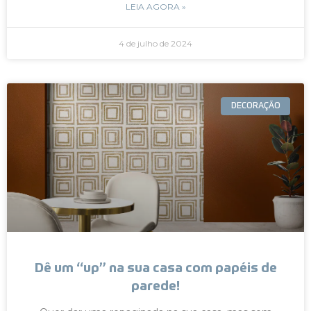
LEIA AGORA »
4 de julho de 2024
DECORAÇÃO
Dê um “up” na sua casa com papéis de
parede!