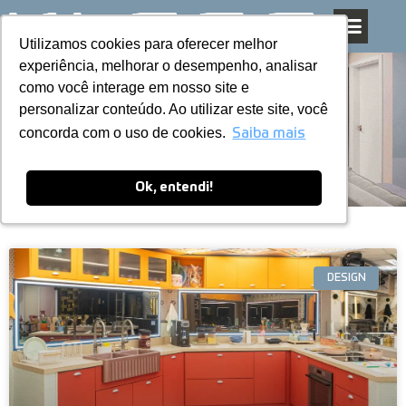
Utilizamos cookies para oferecer melhor
Utilizamos cookies para oferecer melhor
Pular
experiência, melhorar o desempenho, analisar
experiência, melhorar o desempenho, analisar
para
como você interage em nosso site e
como você interage em nosso site e
o
personalizar conteúdo. Ao utilizar este site, você
personalizar conteúdo. Ao utilizar este site, você
conteúdo
Blog
concorda com o uso de cookies.
concorda com o uso de cookies.
Saiba mais
Saiba mais
Ok, entendi!
Ok, entendi!
DESIGN