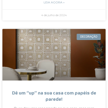
LEIA AGORA »
4 de julho de 2024
DECORAÇÃO
Dê um “up” na sua casa com papéis de
parede!