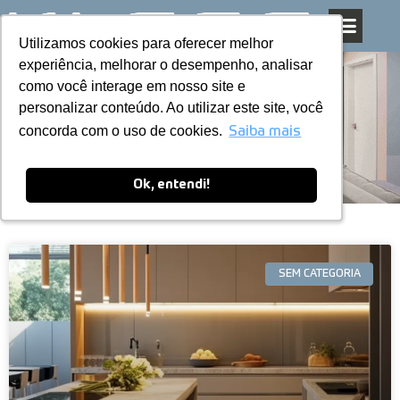
Utilizamos cookies para oferecer melhor
Utilizamos cookies para oferecer melhor
Pular
experiência, melhorar o desempenho, analisar
experiência, melhorar o desempenho, analisar
para
como você interage em nosso site e
como você interage em nosso site e
o
personalizar conteúdo. Ao utilizar este site, você
personalizar conteúdo. Ao utilizar este site, você
conteúdo
Blog
concorda com o uso de cookies.
concorda com o uso de cookies.
Saiba mais
Saiba mais
Ok, entendi!
Ok, entendi!
SEM CATEGORIA