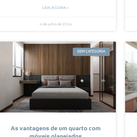
LEIA AGORA »
4 de julho de 2024
SEM CATEGORIA
As vantagens de um quarto com
móveis planejados