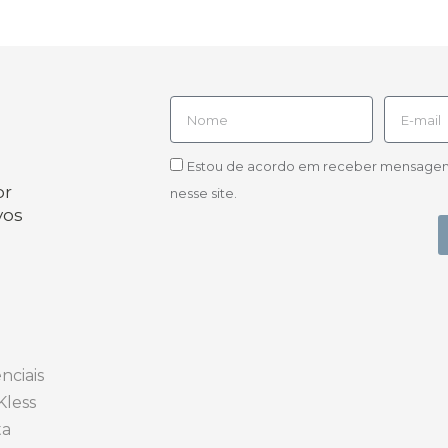
Estou de acordo em receber mensagens d
or
nesse site.
vos
nciais
Kless
ta