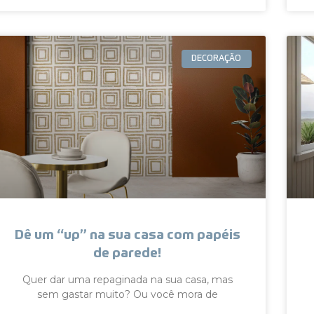
DECORAÇÃO
Dê um “up” na sua casa com papéis
de parede!
Quer dar uma repaginada na sua casa, mas
sem gastar muito? Ou você mora de