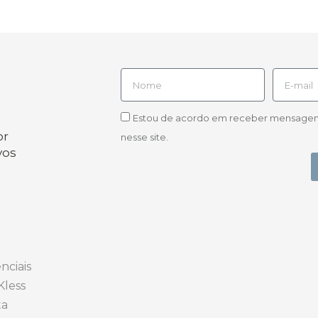
Estou de acordo em receber mensagens d
or
nesse site.
vos
nciais
Kless
ta