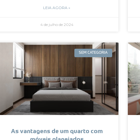
LEIA AGORA »
4 de julho de 2024
SEM CATEGORIA
As vantagens de um quarto com
móveis planejados