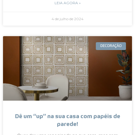
LEIA AGORA »
4 de julho de 2024
DECORAÇÃO
Dê um “up” na sua casa com papéis de
parede!