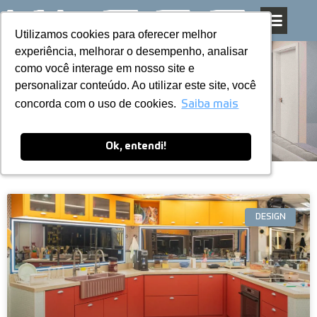
Utilizamos cookies para oferecer melhor
Utilizamos cookies para oferecer melhor
Pular
experiência, melhorar o desempenho, analisar
experiência, melhorar o desempenho, analisar
para
como você interage em nosso site e
como você interage em nosso site e
o
personalizar conteúdo. Ao utilizar este site, você
personalizar conteúdo. Ao utilizar este site, você
conteúdo
Blog
concorda com o uso de cookies.
concorda com o uso de cookies.
Saiba mais
Saiba mais
Ok, entendi!
Ok, entendi!
DESIGN