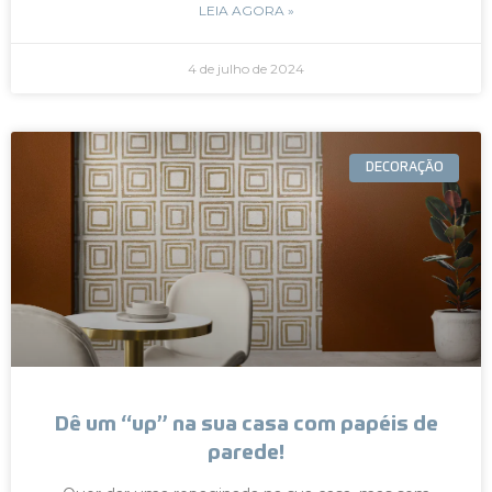
LEIA AGORA »
4 de julho de 2024
DECORAÇÃO
Dê um “up” na sua casa com papéis de
parede!