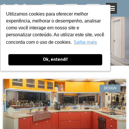
Utilizamos cookies para oferecer melhor
Utilizamos cookies para oferecer melhor
Pular
experiência, melhorar o desempenho, analisar
experiência, melhorar o desempenho, analisar
para
como você interage em nosso site e
como você interage em nosso site e
o
personalizar conteúdo. Ao utilizar este site, você
personalizar conteúdo. Ao utilizar este site, você
conteúdo
Blog
concorda com o uso de cookies.
concorda com o uso de cookies.
Saiba mais
Saiba mais
Ok, entendi!
Ok, entendi!
DESIGN