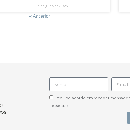
4 de julho de 2024
Próxima »
« Anterior
Estou de acordo em receber mensagens d
or
nesse site.
vos