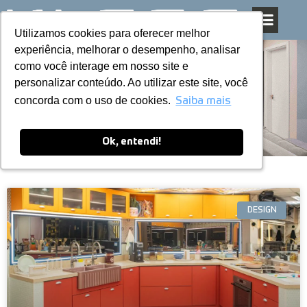
Utilizamos cookies para oferecer melhor
Utilizamos cookies para oferecer melhor
Pular
experiência, melhorar o desempenho, analisar
experiência, melhorar o desempenho, analisar
para
como você interage em nosso site e
como você interage em nosso site e
o
personalizar conteúdo. Ao utilizar este site, você
personalizar conteúdo. Ao utilizar este site, você
conteúdo
Blog
concorda com o uso de cookies.
concorda com o uso de cookies.
Saiba mais
Saiba mais
Ok, entendi!
Ok, entendi!
DESIGN