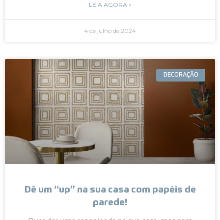
LEIA AGORA »
4 de julho de 2024
DECORAÇÃO
Dê um “up” na sua casa com papéis de
parede!