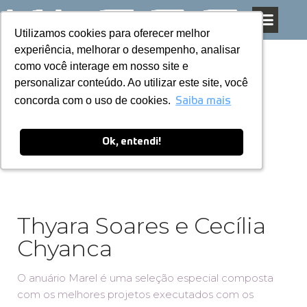
Utilizamos cookies para oferecer melhor
Utilizamos cookies para oferecer melhor
Pular
experiência, melhorar o desempenho, analisar
experiência, melhorar o desempenho, analisar
para
como você interage em nosso site e
como você interage em nosso site e
o
personalizar conteúdo. Ao utilizar este site, você
personalizar conteúdo. Ao utilizar este site, você
conteúdo
concorda com o uso de cookies.
concorda com o uso de cookies.
Saiba mais
Saiba mais
Ok, entendi!
Ok, entendi!
Thyara Soares e Cecília
Chyanca
O anuário Marel é uma seleção especial composta
com os melhores projetos executados com os