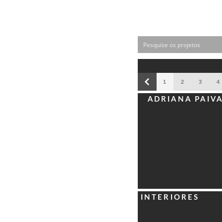
1
2
3
4
ADRIANA PAIV
ANA AMÉLIA
INTERIORES