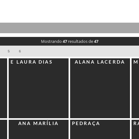
Mostrando
47
resultados de
47
5
6
ADRIANA RIBEIRO
A
A
E LAURA DIAS
ALANA LACERDA
M
ANDRÉA MATOS E
A
CAROLINE
A
ANA MARÍLIA
PEDRAÇA
R