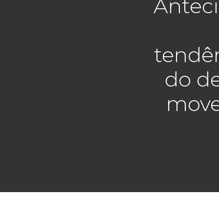
Antec
tendê
do d
move