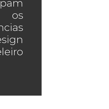
ipam
os
ncias
esign
leiro