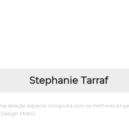
Stephanie Tarraf
uma seleção especial composta com os melhores proj
 Design Mobili.