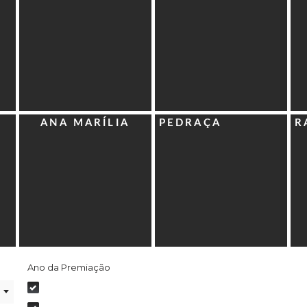
ANDRÉA MATOS E
A
CAROLINE
A
ANA MARÍLIA
PEDRAÇA
R
Ano da Premiação
2020