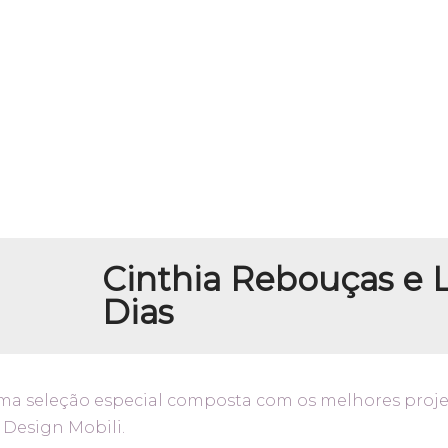
Cinthia Rebouças e 
Dias
uma seleção especial composta com os melhores proj
 Design Mobili.