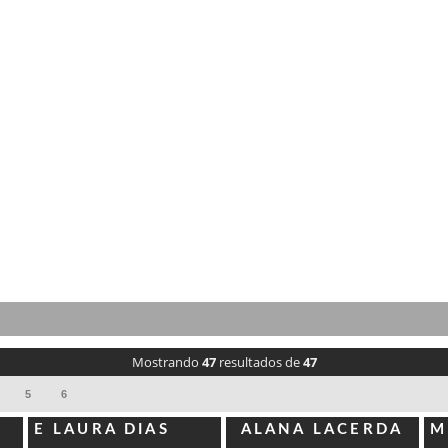
Mostrando
47
resultados de
47
5
6
ADRIANA RIBEIRO
A
A
E LAURA DIAS
ALANA LACERDA
M