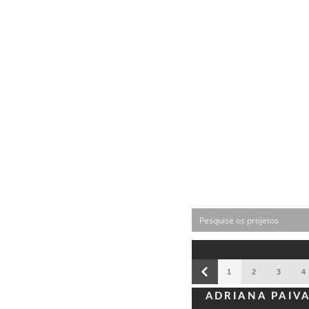
1
2
3
4
ADRIANA PAIV