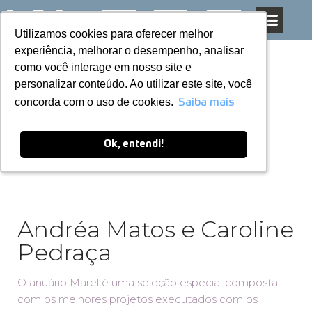
Utilizamos cookies para oferecer melhor
Utilizamos cookies para oferecer melhor
Pular
experiência, melhorar o desempenho, analisar
experiência, melhorar o desempenho, analisar
para
como você interage em nosso site e
como você interage em nosso site e
o
personalizar conteúdo. Ao utilizar este site, você
personalizar conteúdo. Ao utilizar este site, você
conteúdo
concorda com o uso de cookies.
concorda com o uso de cookies.
Saiba mais
Saiba mais
Ok, entendi!
Ok, entendi!
Andréa Matos e Caroline
Pedraça
O anuário Marel é uma seleção especial composta
com os melhores projetos executados com os