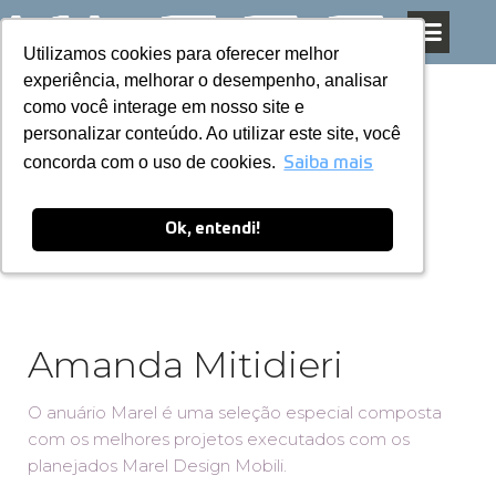
Utilizamos cookies para oferecer melhor
Utilizamos cookies para oferecer melhor
Pular
experiência, melhorar o desempenho, analisar
experiência, melhorar o desempenho, analisar
para
como você interage em nosso site e
como você interage em nosso site e
o
personalizar conteúdo. Ao utilizar este site, você
personalizar conteúdo. Ao utilizar este site, você
conteúdo
concorda com o uso de cookies.
concorda com o uso de cookies.
Saiba mais
Saiba mais
Ok, entendi!
Ok, entendi!
Amanda Mitidieri
O anuário Marel é uma seleção especial composta
com os melhores projetos executados com os
planejados Marel Design Mobili.