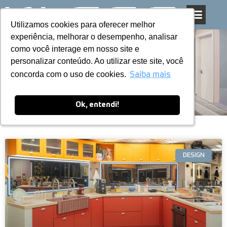
Utilizamos cookies para oferecer melhor
Utilizamos cookies para oferecer melhor
Pular
experiência, melhorar o desempenho, analisar
experiência, melhorar o desempenho, analisar
para
como você interage em nosso site e
como você interage em nosso site e
o
personalizar conteúdo. Ao utilizar este site, você
personalizar conteúdo. Ao utilizar este site, você
conteúdo
Blog
concorda com o uso de cookies.
concorda com o uso de cookies.
Saiba mais
Saiba mais
Ok, entendi!
Ok, entendi!
DESIGN