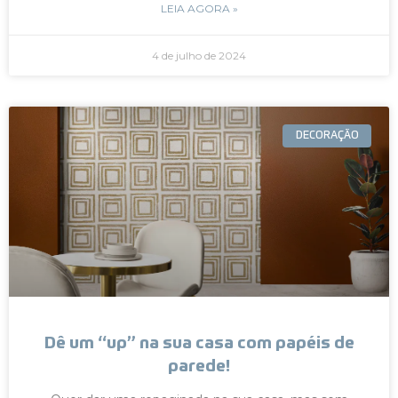
LEIA AGORA »
4 de julho de 2024
DECORAÇÃO
Dê um “up” na sua casa com papéis de
parede!