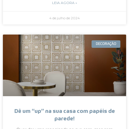
LEIA AGORA »
4 de julho de 2024
DECORAÇÃO
Dê um “up” na sua casa com papéis de
parede!