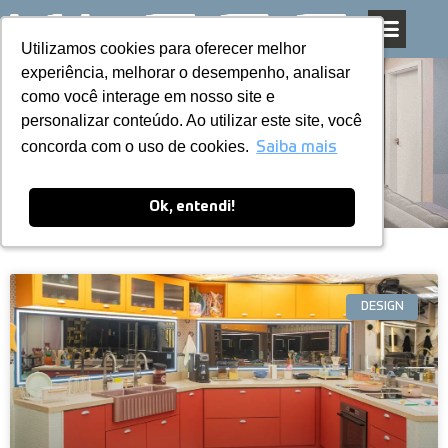
Utilizamos cookies para oferecer melhor
Utilizamos cookies para oferecer melhor
Pular
experiência, melhorar o desempenho, analisar
experiência, melhorar o desempenho, analisar
para
como você interage em nosso site e
como você interage em nosso site e
o
personalizar conteúdo. Ao utilizar este site, você
personalizar conteúdo. Ao utilizar este site, você
conteúdo
Blog
concorda com o uso de cookies.
concorda com o uso de cookies.
Saiba mais
Saiba mais
Ok, entendi!
Ok, entendi!
DESIGN