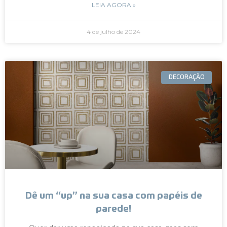
LEIA AGORA »
4 de julho de 2024
DECORAÇÃO
Dê um “up” na sua casa com papéis de
parede!