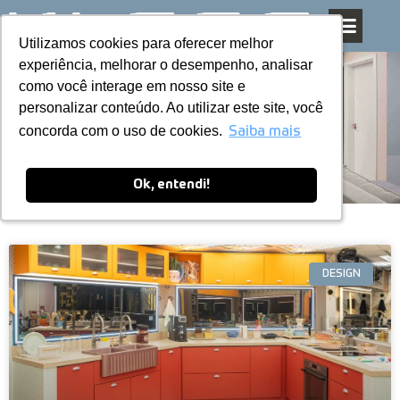
Utilizamos cookies para oferecer melhor
Utilizamos cookies para oferecer melhor
Pular
experiência, melhorar o desempenho, analisar
experiência, melhorar o desempenho, analisar
para
como você interage em nosso site e
como você interage em nosso site e
o
personalizar conteúdo. Ao utilizar este site, você
personalizar conteúdo. Ao utilizar este site, você
conteúdo
Blog
concorda com o uso de cookies.
concorda com o uso de cookies.
Saiba mais
Saiba mais
Ok, entendi!
Ok, entendi!
DESIGN