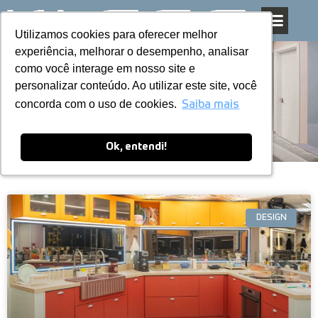
Utilizamos cookies para oferecer melhor
Utilizamos cookies para oferecer melhor
Pular
experiência, melhorar o desempenho, analisar
experiência, melhorar o desempenho, analisar
para
como você interage em nosso site e
como você interage em nosso site e
o
personalizar conteúdo. Ao utilizar este site, você
personalizar conteúdo. Ao utilizar este site, você
conteúdo
Blog
concorda com o uso de cookies.
concorda com o uso de cookies.
Saiba mais
Saiba mais
Ok, entendi!
Ok, entendi!
DESIGN