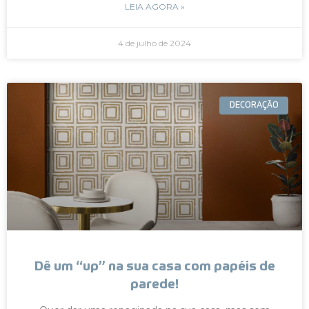
LEIA AGORA »
4 de julho de 2024
DECORAÇÃO
Dê um “up” na sua casa com papéis de
parede!