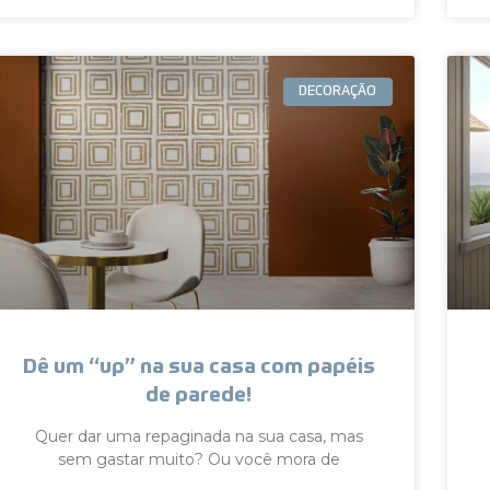
DECORAÇÃO
Dê um “up” na sua casa com papéis
de parede!
Quer dar uma repaginada na sua casa, mas
sem gastar muito? Ou você mora de