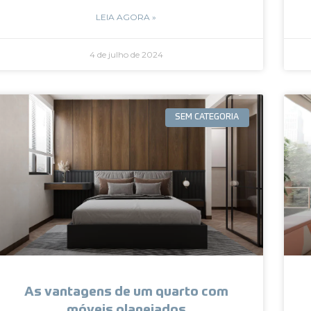
LEIA AGORA »
4 de julho de 2024
SEM CATEGORIA
As vantagens de um quarto com
móveis planejados