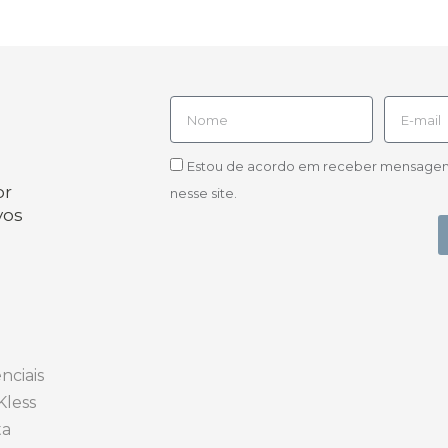
Estou de acordo em receber mensagens d
or
nesse site.
vos
nciais
Kless
ta