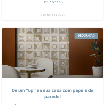
LEIA AGORA »
4 de julho de 2024
DECORAÇÃO
Dê um “up” na sua casa com papéis de
parede!