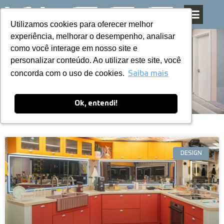
Utilizamos cookies para oferecer melhor
Utilizamos cookies para oferecer melhor
Pular
experiência, melhorar o desempenho, analisar
experiência, melhorar o desempenho, analisar
para
como você interage em nosso site e
como você interage em nosso site e
o
personalizar conteúdo. Ao utilizar este site, você
personalizar conteúdo. Ao utilizar este site, você
conteúdo
Blog
concorda com o uso de cookies.
concorda com o uso de cookies.
Saiba mais
Saiba mais
Ok, entendi!
Ok, entendi!
DESIGN