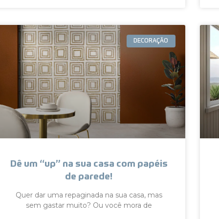
DECORAÇÃO
Dê um “up” na sua casa com papéis
de parede!
Quer dar uma repaginada na sua casa, mas
sem gastar muito? Ou você mora de