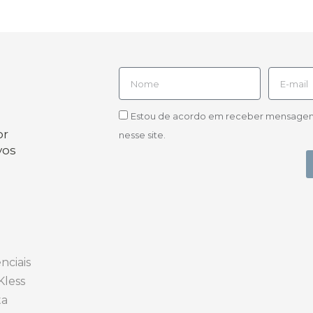
Estou de acordo em receber mensagens d
or
nesse site.
vos
nciais
Kless
ta