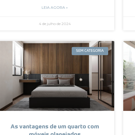
LEIA AGORA »
4 de julho de 2024
SEM CATEGORIA
As vantagens de um quarto com
móveis planejados