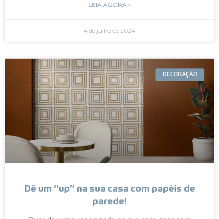
LEIA AGORA »
4 de julho de 2024
DECORAÇÃO
Dê um “up” na sua casa com papéis de
parede!