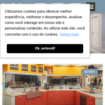
Utilizamos cookies para oferecer melhor
Utilizamos cookies para oferecer melhor
Pular
experiência, melhorar o desempenho, analisar
experiência, melhorar o desempenho, analisar
para
como você interage em nosso site e
como você interage em nosso site e
o
personalizar conteúdo. Ao utilizar este site, você
personalizar conteúdo. Ao utilizar este site, você
conteúdo
Blog
concorda com o uso de cookies.
concorda com o uso de cookies.
Saiba mais
Saiba mais
Ok, entendi!
Ok, entendi!
DESIGN