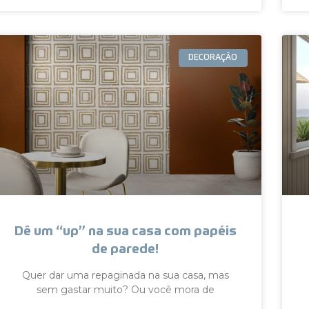
DECORAÇÃO
Dê um “up” na sua casa com papéis
de parede!
Quer dar uma repaginada na sua casa, mas
sem gastar muito? Ou você mora de