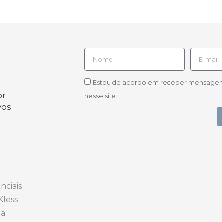
Estou de acordo em receber mensagens d
or
nesse site.
vos
nciais
Kless
ta