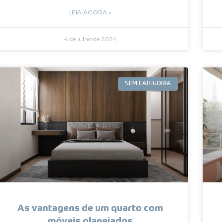
LEIA AGORA »
4 de julho de 2024
SEM CATEGORIA
As vantagens de um quarto com
móveis planejados