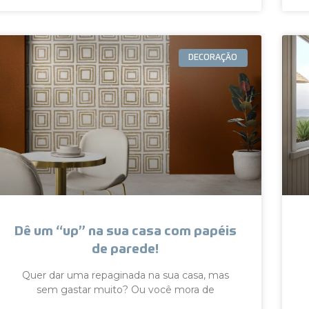
DECORAÇÃO
Dê um “up” na sua casa com papéis
de parede!
Quer dar uma repaginada na sua casa, mas
sem gastar muito? Ou você mora de