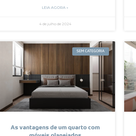
LEIA AGORA »
4 de julho de 2024
SEM CATEGORIA
As vantagens de um quarto com
móveis planejados