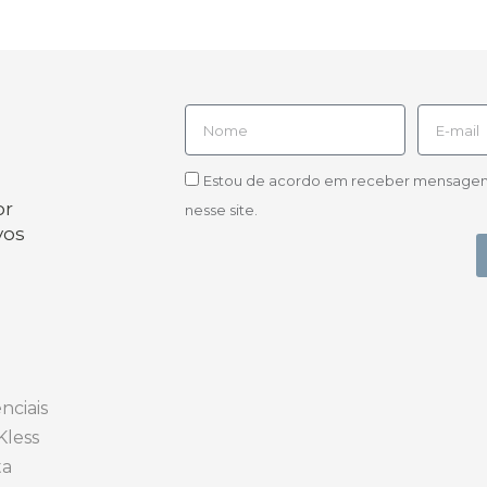
Estou de acordo em receber mensagens d
or
nesse site.
vos
nciais
Kless
ta