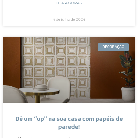
LEIA AGORA »
4 de julho de 2024
DECORAÇÃO
Dê um “up” na sua casa com papéis de
parede!