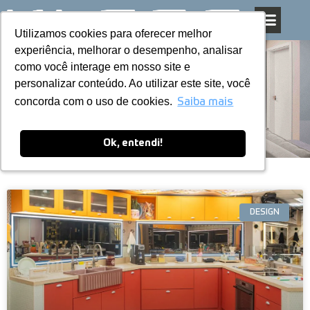
Utilizamos cookies para oferecer melhor
Utilizamos cookies para oferecer melhor
Pular
experiência, melhorar o desempenho, analisar
experiência, melhorar o desempenho, analisar
para
como você interage em nosso site e
como você interage em nosso site e
o
personalizar conteúdo. Ao utilizar este site, você
personalizar conteúdo. Ao utilizar este site, você
conteúdo
Blog
concorda com o uso de cookies.
concorda com o uso de cookies.
Saiba mais
Saiba mais
Ok, entendi!
Ok, entendi!
DESIGN