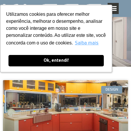
Utilizamos cookies para oferecer melhor
Utilizamos cookies para oferecer melhor
Pular
experiência, melhorar o desempenho, analisar
experiência, melhorar o desempenho, analisar
para
como você interage em nosso site e
como você interage em nosso site e
o
personalizar conteúdo. Ao utilizar este site, você
personalizar conteúdo. Ao utilizar este site, você
conteúdo
Blog
concorda com o uso de cookies.
concorda com o uso de cookies.
Saiba mais
Saiba mais
Ok, entendi!
Ok, entendi!
DESIGN