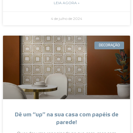
LEIA AGORA »
4 de julho de 2024
DECORAÇÃO
Dê um “up” na sua casa com papéis de
parede!