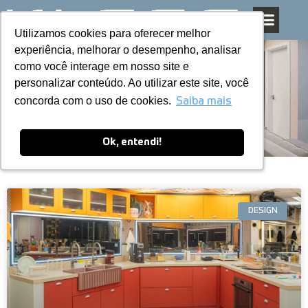
Utilizamos cookies para oferecer melhor
Utilizamos cookies para oferecer melhor
Pular
experiência, melhorar o desempenho, analisar
experiência, melhorar o desempenho, analisar
para
como você interage em nosso site e
como você interage em nosso site e
o
personalizar conteúdo. Ao utilizar este site, você
personalizar conteúdo. Ao utilizar este site, você
conteúdo
Blog
concorda com o uso de cookies.
concorda com o uso de cookies.
Saiba mais
Saiba mais
Ok, entendi!
Ok, entendi!
DESIGN