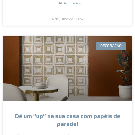
LEIA AGORA »
4 de julho de 2024
DECORAÇÃO
Dê um “up” na sua casa com papéis de
parede!