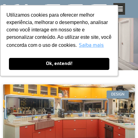
Utilizamos cookies para oferecer melhor
Utilizamos cookies para oferecer melhor
Pular
experiência, melhorar o desempenho, analisar
experiência, melhorar o desempenho, analisar
para
como você interage em nosso site e
como você interage em nosso site e
o
personalizar conteúdo. Ao utilizar este site, você
personalizar conteúdo. Ao utilizar este site, você
conteúdo
Blog
concorda com o uso de cookies.
concorda com o uso de cookies.
Saiba mais
Saiba mais
Ok, entendi!
Ok, entendi!
DESIGN