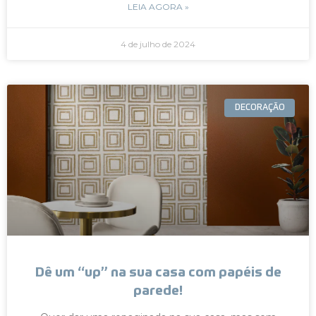
LEIA AGORA »
4 de julho de 2024
DECORAÇÃO
Dê um “up” na sua casa com papéis de
parede!