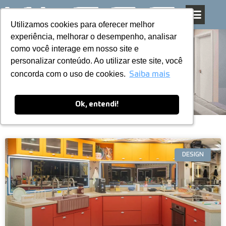
Utilizamos cookies para oferecer melhor
Utilizamos cookies para oferecer melhor
Pular
experiência, melhorar o desempenho, analisar
experiência, melhorar o desempenho, analisar
para
como você interage em nosso site e
como você interage em nosso site e
o
personalizar conteúdo. Ao utilizar este site, você
personalizar conteúdo. Ao utilizar este site, você
conteúdo
Blog
concorda com o uso de cookies.
concorda com o uso de cookies.
Saiba mais
Saiba mais
Ok, entendi!
Ok, entendi!
DESIGN