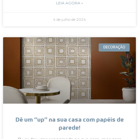
LEIA AGORA »
4 de julho de 2024
DECORAÇÃO
Dê um “up” na sua casa com papéis de
parede!