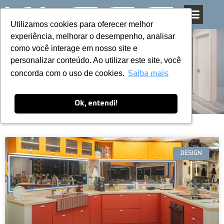
Utilizamos cookies para oferecer melhor
Utilizamos cookies para oferecer melhor
Pular
experiência, melhorar o desempenho, analisar
experiência, melhorar o desempenho, analisar
para
como você interage em nosso site e
como você interage em nosso site e
o
personalizar conteúdo. Ao utilizar este site, você
personalizar conteúdo. Ao utilizar este site, você
conteúdo
Blog
concorda com o uso de cookies.
concorda com o uso de cookies.
Saiba mais
Saiba mais
Ok, entendi!
Ok, entendi!
DESIGN