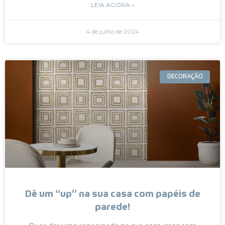
LEIA AGORA »
4 de julho de 2024
DECORAÇÃO
Dê um “up” na sua casa com papéis de
parede!